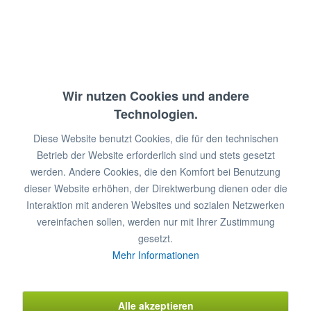
Tür/Lade
1/0
2/0
3/0
4/0
0/8
Tür/Lade
0/2
1/2
2/2
3/2
0/9
Tür/Lade
0/3
1/3
2/3
3/3
0/10
Wir nutzen Cookies und andere
Tür/Lade
0/4
1/4
2/4
0/11
Technologien.
Tür/Lade
0/5
1/5
2/5
0/12
Diese Website benutzt Cookies, die für den technischen
Tür/Lade
0/6
1/6
2/6
Betrieb der Website erforderlich sind und stets gesetzt
werden. Andere Cookies, die den Komfort bei Benutzung
Tür/Lade
0/6
1/6
dieser Website erhöhen, der Direktwerbung dienen oder die
Tür/Lade
0/7
1/7
Interaktion mit anderen Websites und sozialen Netzwerken
vereinfachen sollen, werden nur mit Ihrer Zustimmung
Tür/Lade
0/8
1/8
gesetzt.
Tür/Lade
0/9
1/9
Mehr Informationen
Garantieverlängerung zusätzlich
€ 119,33*
Alle akzeptieren