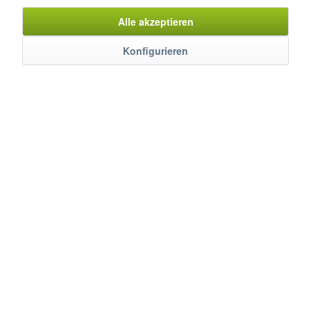
Alle akzeptieren
Konfigurieren
E-Nudelkocher, DELTA 700, CP-74ET
€ 2.862,00 *
€ 4.041,00 *
In den
Warenkorb
Artikel-Nr.: 0521038
Merken