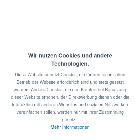
E-Grillplatte, DELTA, FTL-78ETS
Grillfläche: glatt, verchromt
Anschlusswert: 400 V / 11,1 KW
Abm.: 80 x 70,5 x 90 cm (BxTxH)
Wir nutzen Cookies und andere
Technologien.
€ 3.659,00 *
€ 4.888,00 *
Diese Website benutzt Cookies, die für den technischen
Betrieb der Website erforderlich sind und stets gesetzt
In den
Warenkorb
werden. Andere Cookies, die den Komfort bei Benutzung
dieser Website erhöhen, der Direktwerbung dienen oder die
Artikel-Nr.: 0521072
Interaktion mit anderen Websites und sozialen Netzwerken
Merken
vereinfachen sollen, werden nur mit Ihrer Zustimmung
gesetzt.
Mehr Informationen