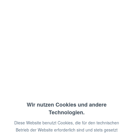
Grillfläche: glatt
Anschlusswert: 400 V / 5,55 KW
Abm.: 40 x 70,5 x 90 cm (BxTxH)
€ 2.059,00 *
€ 2.750,00 *
Sie sparen:
€ 691,00!
zzgl. MwSt.
zzgl. Versandkosten
Wir nutzen Cookies und andere
Sofort lieferbar
Technologien.
Dieser Artikel ist schnell
Diese Website benutzt Cookies, die für den technischen
ausverkauft!
Betrieb der Website erforderlich sind und stets gesetzt