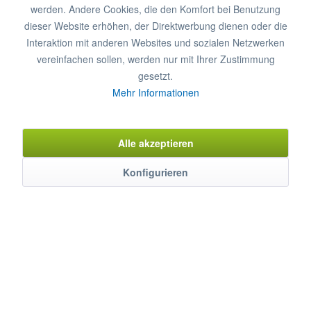
werden. Andere Cookies, die den Komfort bei Benutzung
Garantieverlängerung zusätzlich
€ 94,12*
Garantieverlängerung auf 2 Jahre
dieser Website erhöhen, der Direktwerbung dienen oder die
Interaktion mit anderen Websites und sozialen Netzwerken
vereinfachen sollen, werden nur mit Ihrer Zustimmung
In den
Warenkorb
gesetzt.
Mehr Informationen
Merken
Bewerten
Artikel-Nr.:
0521060
Alle akzeptieren
Konfigurieren
Beschreibung
Herzhaft braten & grillen! Die MAYWAY Grillplatten der Serie
700 lassen keine Wünsche offen und...
mehr
Eigenschaften
Weitere Produkteigenschaften ...
mehr