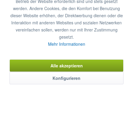
Betrieb der Website erforderlich sind und stets gesetzt
zzgl. MwSt.
zzgl. Versandkosten
werden. Andere Cookies, die den Komfort bei Benutzung
in 2-6 Wochen lieferbar
dieser Website erhöhen, der Direktwerbung dienen oder die
Interaktion mit anderen Websites und sozialen Netzwerken
Optionaler Kühl-Wandmonoblock
vereinfachen sollen, werden nur mit Ihrer Zustimmung
Raumtemperatur
0°C
0°C
gesetzt.
Mehr Informationen
Temp. Aufstellort max.
32°C
43°C
Raumvolumen max.
10.4 m³
9 m³
Alle akzeptieren
Wandmonoblock
8821042
8821044
Konfigurieren
In den
Warenkorb
Merken
Bewerten
Artikel-Nr.:
6610584