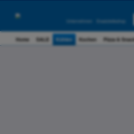
Unternehmen
Ersatzteileshop
Home
SALE
Kühlen
Kochen
Pizza & Snac