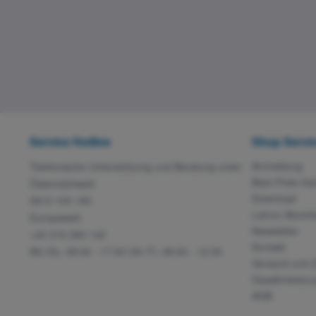
Service Hotline
Shop Servi
Anmeldung
Telefonische Unterstützung und Beratung unter:
Best-Preis-Ga
Österreichweit:
Download
0810 100 180
Lainox Abverk
Europaweit:
Newsletter
+43 316 284 142
Kontakt
Mo-Do, 08:00 - 17:00 Uhr Fr, 08:00 - 12:30
Versand und 
Gewährleistun
AGB