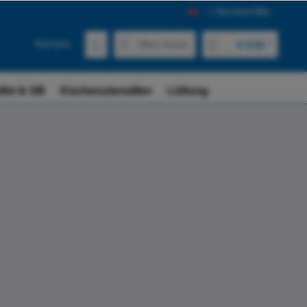
Service/Hilfe
Karriere
Mein Konto
€ 0,00 *
ffet & SB
Küchenutensilien
Lüftung