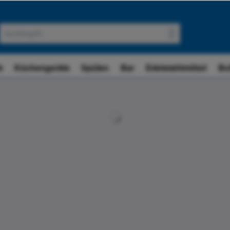
k
Küchengeräte
Spülen
Bar
Edelstahlmöbel
Bu