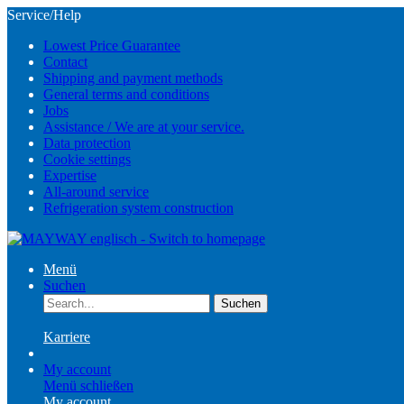
Service/Help
Lowest Price Guarantee
Contact
Shipping and payment methods
General terms and conditions
Jobs
Assistance / We are at your service.
Data protection
Cookie settings
Expertise
All-around service
Refrigeration system construction
Menü
Suchen
Suchen
Karriere
My account
Menü schließen
My account