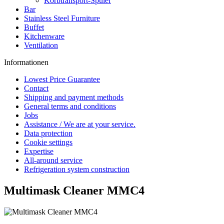
Korbtransport-Spüler
Bar
Stainless Steel Furniture
Buffet
Kitchenware
Ventilation
Informationen
Lowest Price Guarantee
Contact
Shipping and payment methods
General terms and conditions
Jobs
Assistance / We are at your service.
Data protection
Cookie settings
Expertise
All-around service
Refrigeration system construction
Multimask Cleaner MMC4