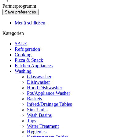
Partnerprogramm
Menü schließen
Kategorien
SALE
Refrigeration
Cooking
Pizza & Snack
Kitchen Appliances
Washing
Glasswasher
Dishwasher
Hood Dishwasher
Pot/Appliance Washer
Baskets
Infeed/Drainage Tables
Sink Units
Wash Basins
Taps
Water Treatment
Hygienics