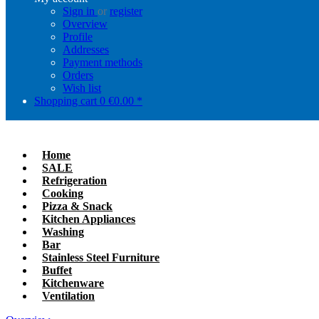
Sign in
or
register
Overview
Profile
Addresses
Payment methods
Orders
Wish list
Shopping cart
0
€0.00 *
Home
SALE
Refrigeration
Cooking
Pizza & Snack
Kitchen Appliances
Washing
Bar
Stainless Steel Furniture
Buffet
Kitchenware
Ventilation