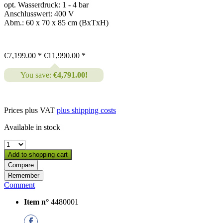
opt. Wasserdruck: 1 - 4 bar
Anschlusswert: 400 V
Abm.: 60 x 70 x 85 cm (BxTxH)
€7,199.00 *
€11,990.00 *
You save:
€4,791.00!
Prices plus VAT
plus shipping costs
Available in stock
Add to
shopping cart
Compare
Remember
Comment
Item n°
4480001