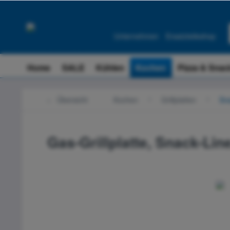
Unternehmen
Ersatzteileshop
Home
SALE
Kühlen
Kochen
Pizza & Snac
Übersicht
Kochen
Grillplatten
Sn
Gas-Grillplatte, Snack-Li