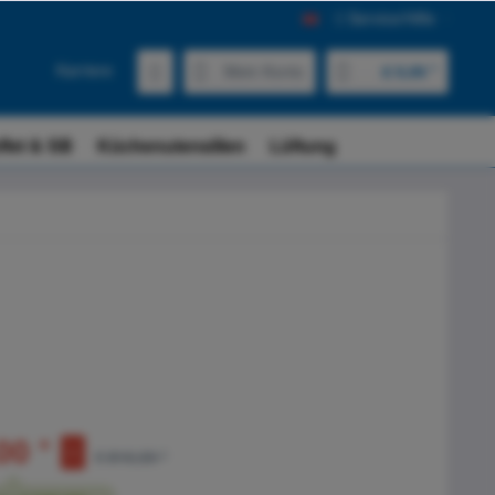
Service/Hilfe
Karriere
Mein Konto
€ 0,00 *
ffet & SB
Küchenutensilien
Lüftung
00 *
€ 816,00 *