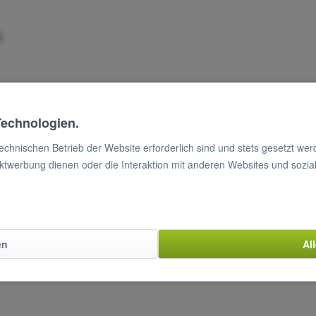
L
Technologien.
technischen Betrieb der Website erforderlich sind und stets gesetzt we
ktwerbung dienen oder die Interaktion mit anderen Websites und sozia
atte, Snack-Line, GGP-30GL"
en
Al