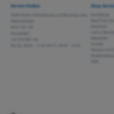
Service Hotline
Shop Servi
Anmeldung
Telefonische Unterstützung und Beratung unter:
Best-Preis-Ga
Österreichweit:
Download
0810 100 180
Lainox Abverk
Europaweit:
Newsletter
+43 316 284 142
Kontakt
Mo-Do, 08:00 - 17:00 Uhr Fr, 08:00 - 12:30
Versand und 
Gewährleistun
AGB