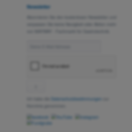
Newsletter
Abonnieren Sie den kostenlosen Newsletter und
verpassen Sie keine Neuigkeit oder Aktion mehr
von MAYWAY - Fachmarkt für Gastrotechnik.
Ich habe die
Datenschutzbestimmungen
zur
Kenntnis genommen.