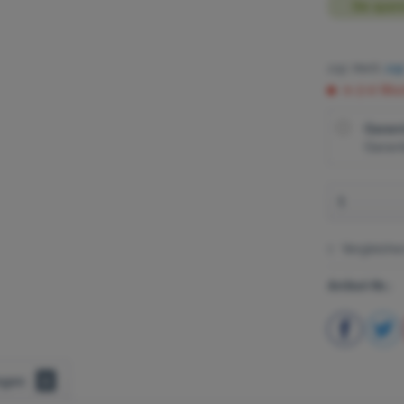
Sie spar
zzgl. MwSt.
zzg
in 2-6 Woc
Garant
Garant
Vergleiche
Artikel-Nr.:
ngen
0