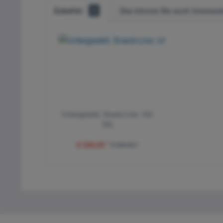
Zubehör
1
Das könnte Sie auch interessi
Untergestell, Snack-Line, UG-
30L
€ 226,00 *
€ 320,00 *