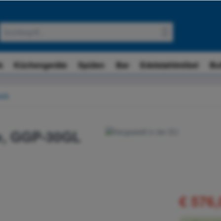
k
Küchengeräte
Spülen
Bar
Edelstahlmöbel
Bu
ack
ne, GGP-30GL
€ 576,