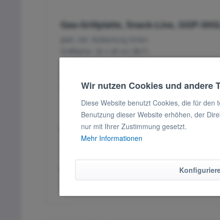
Gas-Grillplatte, Snack-Line, GGP-30G
glatt, inkl. Aufkantung hinten
Grillfläche: 32 x 48 cm (BxT)
Temperaturbereich: +50°/300°C
G-Leistung: 4 KW
Wir nutzen Cookies und andere 
Abm.: 33 x 60 x 35,5 cm (BxTxH)
Diese Website benutzt Cookies, die für den 
Benutzung dieser Website erhöhen, der Dire
nur mit Ihrer Zustimmung gesetzt.
Weiterführende Links zu "Gas-Grillpl
Mehr Informationen
Fragen zum Artikel?
Weitere Artikel von mayway
Verfügbare Downloads:
Konfigurier
Download Bedienungsanleitung