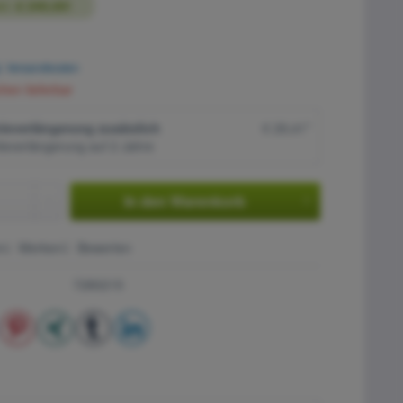
en:
€ 240,00!
l. Versandkosten
hen lieferbar
ieverlängerung zusätzlich
€ 29,41*
ieverlängerung auf 2 Jahre
In den
Warenkorb
n
Merken
Bewerten
7280215