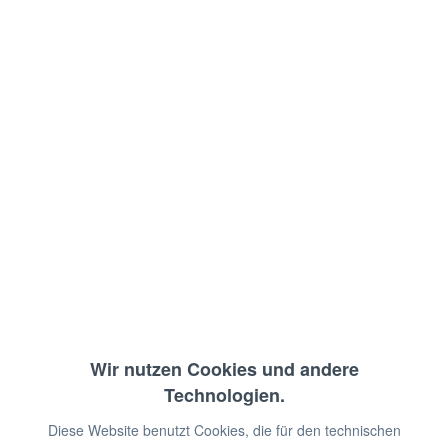
3 Türen,
Temperaturbereich: +2°/+8°C
Abm.: 136,8 x 70 x 100,6 cm (BxTxH)
€ 895,00 *
€ 1.604,00 *
Sie sparen:
€ 709,00!
zzgl. MwSt.
zzgl. Versandkosten
Sofort lieferbar
Wir nutzen Cookies und andere
Dieser Artikel ist schnell
Technologien.
ausverkauft!
Diese Website benutzt Cookies, die für den technischen
Garantieverlängerung zusätzlich
€ 47,06*