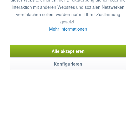
In den
Warenkorb
Interaktion mit anderen Websites und sozialen Netzwerken
vereinfachen sollen, werden nur mit Ihrer Zustimmung
gesetzt.
Merken
Bewerten
Mehr Informationen
Artikel-Nr.:
6483033
Alle akzeptieren
Konfigurieren
Beschreibung
MAYWAY Wandschränke sind aus hochwertigem Edelstahl
gefertigt, stabil und...
mehr
Eigenschaften
Weitere Produkteigenschaften ...
mehr
Bewertungen
0
Bewertungen lesen, schreiben und diskutieren...
mehr