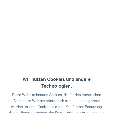
Mit Schiebetüren
Inkl. Zwischenbord
Abm.: 200 x 40 x 66 cm (BxTxH)
€ 579,00 *
€ 938,00 *
Sie sparen:
€ 359,00!
Wir nutzen Cookies und andere
zzgl. MwSt.
zzgl. Versandkosten
Technologien.
Sofort lieferbar
Diese Website benutzt Cookies, die für den technischen
Länge in cm:
100
I
110
I
120
I
130
I
Betrieb der Website erforderlich sind und stets gesetzt
140
I
150
I
160
I
170
I
180
I
190
I
200
werden. Andere Cookies, die den Komfort bei Benutzung
dieser Website erhöhen, der Direktwerbung dienen oder die