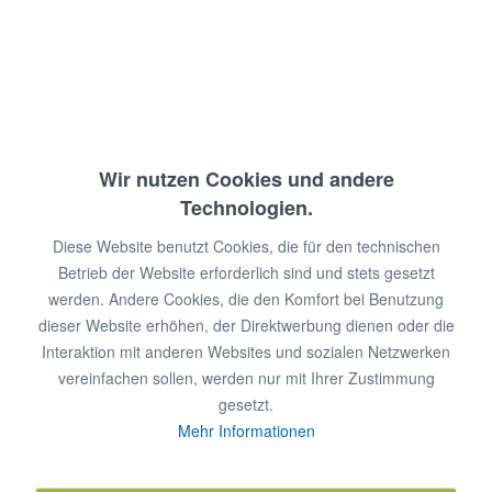
Weinregal, VINO MAGNUM
Für 1,5 Liter Magnum Flaschen
Kapazität: 24 Magnum Flaschen
Abm.: 100 x 20 x 200 cm (BxTxH)
Wir nutzen Cookies und andere
Technologien.
€ 599,00 *
€ 1.359,00 *
Diese Website benutzt Cookies, die für den technischen
In den
Warenkorb
Betrieb der Website erforderlich sind und stets gesetzt
werden. Andere Cookies, die den Komfort bei Benutzung
Artikel-Nr.: 6479000
dieser Website erhöhen, der Direktwerbung dienen oder die
Interaktion mit anderen Websites und sozialen Netzwerken
Merken
vereinfachen sollen, werden nur mit Ihrer Zustimmung
gesetzt.
Mehr Informationen