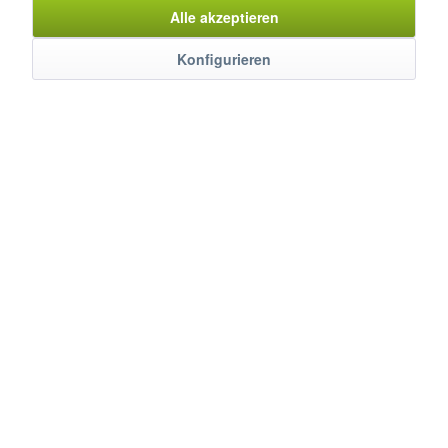
Alle akzeptieren
Konfigurieren
Kühl-/Lagerregal, INOXPLAST, SIA18/155
Tragkraft/Fachboden: bis 150 kg
Ausführung: Edelstahl
Abm.: 150 x 50 x 180 cm (BxTxH)
€ 437,00 *
€ 717,00 *
In den
Warenkorb
Artikel-Nr.: 9990184
Merken