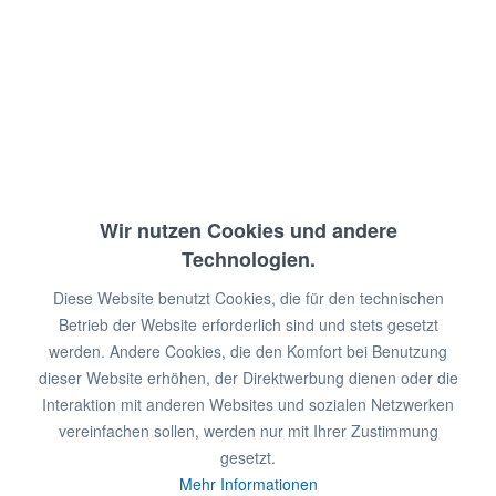
Temperaturbereich: +2/+8°C
Anschlusswert: 230 V / 1330 W
Abmessungen: 150 x 67,5 x 190 cm (BxTxH)
€ 3.088,00 *
Wir nutzen Cookies und andere
€ 5.438,00 *
Technologien.
Sie sparen:
€ 2.350,00!
Diese Website benutzt Cookies, die für den technischen
Betrieb der Website erforderlich sind und stets gesetzt
werden. Andere Cookies, die den Komfort bei Benutzung
zzgl. MwSt.
zzgl. Versandkosten
dieser Website erhöhen, der Direktwerbung dienen oder die
in 2-6 Wochen lieferbar
Interaktion mit anderen Websites und sozialen Netzwerken
vereinfachen sollen, werden nur mit Ihrer Zustimmung
In den
Warenkorb
gesetzt.
Mehr Informationen
Merken
Bewerten