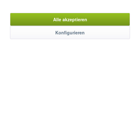
Artikel-Nr.:
8250051
Alle akzeptieren
Konfigurieren
Beschreibung
Tauchen Sie ein in die Welt der makellosen Produktpräsentation
mit dem FRESH Wandkühlregal. In...
mehr
Bewertungen
0
Bewertungen lesen, schreiben und diskutieren...
mehr
Kunden haben sich ebenfalls angesehen
Service Hotline
Shop Service