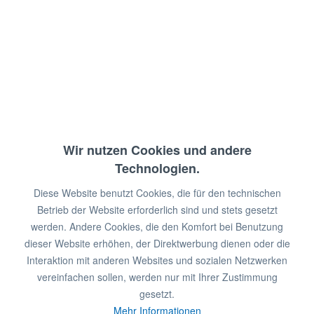
Aufhängevorrichtung
für 2 Schaufeln
aus eloxiertem Aluminium
Wandmontage
Wir nutzen Cookies und andere
€ 29,80 *
€ 50,00 *
Technologien.
Diese Website benutzt Cookies, die für den technischen
Sie sparen:
€ 20,20!
Betrieb der Website erforderlich sind und stets gesetzt
werden. Andere Cookies, die den Komfort bei Benutzung
zzgl. MwSt.
dieser Website erhöhen, der Direktwerbung dienen oder die
zzgl. Versandkosten
Sofort lieferbar
Interaktion mit anderen Websites und sozialen Netzwerken
vereinfachen sollen, werden nur mit Ihrer Zustimmung
In den
Warenkorb
gesetzt.
Mehr Informationen