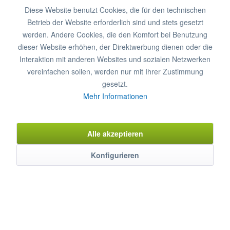
Diese Website benutzt Cookies, die für den technischen
32
Inox
Teflon
Inox
32 cm
Betrieb der Website erforderlich sind und stets gesetzt
36
Inox
Teflon
Inox
36 cm
werden. Andere Cookies, die den Komfort bei Benutzung
dieser Website erhöhen, der Direktwerbung dienen oder die
40
Inox
Teflon
Inox
40 cm
Interaktion mit anderen Websites und sozialen Netzwerken
vereinfachen sollen, werden nur mit Ihrer Zustimmung
gesetzt.
In den
Warenkorb
Mehr Informationen
Merken
Bewerten
Alle akzeptieren
Artikel-Nr.:
0320027
Konfigurieren
Beschreibung
mehr
Eigenschaften