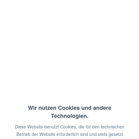
Eingebauter Entkalker
Stundenleistung: 30 Körbe
Anschlussw.: 230 V / 3,5 kW
Abm.: 43,6 x 53,5 x 67 cm (BxTxH)
€ 1.669,00 *
€ 2.790,00 *
Sie sparen:
€ 1.121,00!
Wir nutzen Cookies und andere
zzgl. MwSt.
zzgl. Versandkosten
Technologien.
Sofort lieferbar
Diese Website benutzt Cookies, die für den technischen
MONTAGE:
Setzen Sie sich mit uns in Verbindung,
Betrieb der Website erforderlich sind und stets gesetzt