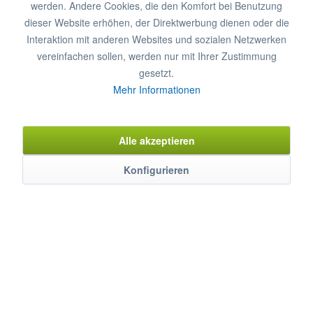
um Informationen über unsere Pauschalen für
werden. Andere Cookies, die den Komfort bei Benutzung
Inbetriebnahme und Einweisung zu erhalten.
dieser Website erhöhen, der Direktwerbung dienen oder die
Interaktion mit anderen Websites und sozialen Netzwerken
vereinfachen sollen, werden nur mit Ihrer Zustimmung
Garantieverlängerung zusätzlich
€ 81,51*
gesetzt.
Garantieverlängerung auf 2 Jahre
Mehr Informationen
In den
Warenkorb
Alle akzeptieren
Merken
Bewerten
Konfigurieren
Artikel-Nr.:
4492009
Beschreibung
MAYWAY Gläserspüler der Kompaktklasse ISY TECH eignen
sich hervorragend für...
mehr