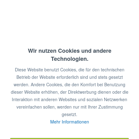
Zitruspresse, EASYLINE, CJ-6
Anschlussw.: 230 V / 230 W
Motordrehzahl: 980 U/Min.
Abm.: 22 x 29 x 41,5 cm (BxTxH)
Wir nutzen Cookies und andere
Gewicht: 8,7 kg
Technologien.
€ 286,00 *
€ 345,00 *
Diese Website benutzt Cookies, die für den technischen
In den
Warenkorb
Betrieb der Website erforderlich sind und stets gesetzt
werden. Andere Cookies, die den Komfort bei Benutzung
Artikel-Nr.: 5631108
dieser Website erhöhen, der Direktwerbung dienen oder die
Interaktion mit anderen Websites und sozialen Netzwerken
Merken
vereinfachen sollen, werden nur mit Ihrer Zustimmung
gesetzt.
Mehr Informationen