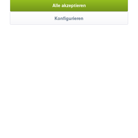
Alle akzeptieren
Konfigurieren
Mixglas, für Bar-/Stabmixer DM-B
Mixbehälter aus Edelstahl
Mixbehälter: 0,8 Lt.
€ 39,40 *
€ 50,00 *
In den
Warenkorb
Artikel-Nr.: 5631101
Merken