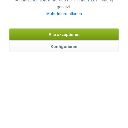
gesetzt.
Mehr Informationen
Merken
Bewerten
Artikel-Nr.:
6471083
Alle akzeptieren
Konfigurieren
Beschreibung
Praktisch und aus der modernen Profiküche nicht mehr
wegzudenken. MAYWAY Arbeitstische schaffen...
mehr
Bewertungen
0
Bewertungen lesen, schreiben und diskutieren...
mehr
Zubehör
1
Das könnte Sie auch interessieren