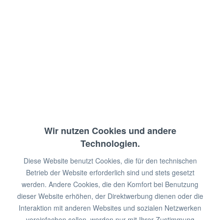
3-seitige Verstrebung
Abm.: 90 x 60 x 90 cm (BxTxH)
€ 320,00 *
€ 606,00 *
Sie sparen:
€ 286,00!
Wir nutzen Cookies und andere
Technologien.
zzgl. MwSt.
zzgl. Versandkosten
in 2-6 Wochen lieferbar
Diese Website benutzt Cookies, die für den technischen
Betrieb der Website erforderlich sind und stets gesetzt
Länge in cm:
60
I
70
I
80
I
90
I
100
I
110
I
120
I
werden. Andere Cookies, die den Komfort bei Benutzung
130
I
140
I
150
I
160
I
170
I
180
I
190
I
200
dieser Website erhöhen, der Direktwerbung dienen oder die
Interaktion mit anderen Websites und sozialen Netzwerken
In den
Warenkorb
vereinfachen sollen, werden nur mit Ihrer Zustimmung