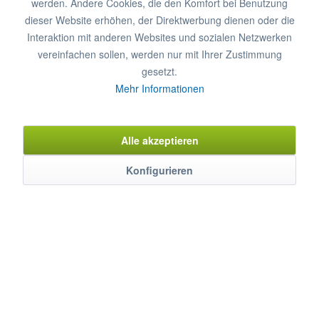
werden. Andere Cookies, die den Komfort bei Benutzung
dieser Website erhöhen, der Direktwerbung dienen oder die
Garantieverlängerung zusätzlich
€ 108,40*
Interaktion mit anderen Websites und sozialen Netzwerken
Garantieverlängerung auf 2 Jahre
vereinfachen sollen, werden nur mit Ihrer Zustimmung
gesetzt.
In den
Warenkorb
Mehr Informationen
Merken
Bewerten
Alle akzeptieren
Artikel-Nr.:
0382521
Konfigurieren
Beschreibung
Diese Einbau-Ceran-Warmhalteplatte von MAYWAY ist die
perfekte Lösung, um warme Gerichte...
mehr
Eigenschaften
Weitere Produkteigenschaften ...
mehr