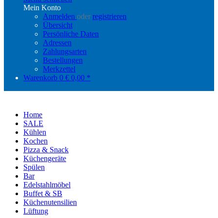
Mein Konto
Anmelden
oder
registrieren
Übersicht
Persönliche Daten
Adressen
Zahlungsarten
Bestellungen
Merkzettel
Warenkorb
0
€ 0,00 *
Home
SALE
Kühlen
Kochen
Pizza & Snack
Küchengeräte
Spülen
Bar
Edelstahlmöbel
Buffet & SB
Küchenutensilien
Lüftung