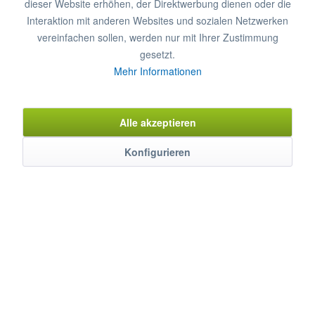
dieser Website erhöhen, der Direktwerbung dienen oder die
Interaktion mit anderen Websites und sozialen Netzwerken
Merken
Bewerten
vereinfachen sollen, werden nur mit Ihrer Zustimmung
gesetzt.
Artikel-Nr.:
9550022
Mehr Informationen
Beschreibung
Alle akzeptieren
aus Polycarbonat, ideal für Lagerung, Transport und zum
Konfigurieren
Servieren von Lebensmitteln, Inhalt: 5,3...
mehr
Eigenschaften
Weitere Produkteigenschaften ...
mehr
Bewertungen
0
Bewertungen lesen, schreiben und diskutieren...
mehr
Zubehör
4