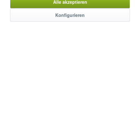
Alle akzeptieren
Beschreibung
Konfigurieren
inkl. Lampensteuerung mit Relais, Steuerung des Gas-
Elektroventils mit Relais, Steuerung d....
mehr
Bewertungen
0
Bewertungen lesen, schreiben und diskutieren...
mehr
Kunden haben sich ebenfalls angesehen
Service Hotline
Shop Service
Informationen
Newsletter