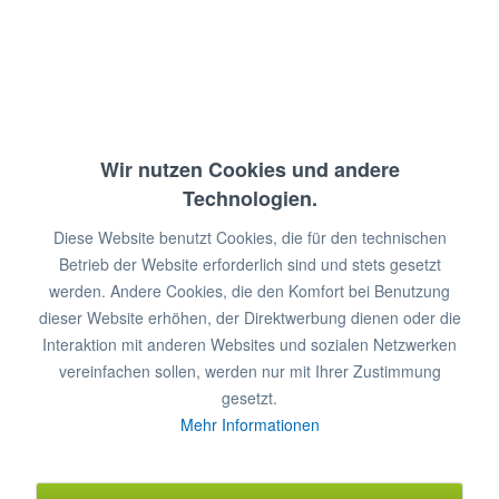
€ 187,00 *
€ 343,00 *
Sie sparen:
€ 156,00!
Wir nutzen Cookies und andere
Technologien.
zzgl. MwSt.
Diese Website benutzt Cookies, die für den technischen
zzgl. Versandkosten
Sofort lieferbar
Betrieb der Website erforderlich sind und stets gesetzt
werden. Andere Cookies, die den Komfort bei Benutzung
In den
Warenkorb
dieser Website erhöhen, der Direktwerbung dienen oder die
Interaktion mit anderen Websites und sozialen Netzwerken
Merken
Bewerten
vereinfachen sollen, werden nur mit Ihrer Zustimmung
gesetzt.
Artikel-Nr.:
6477123
Mehr Informationen