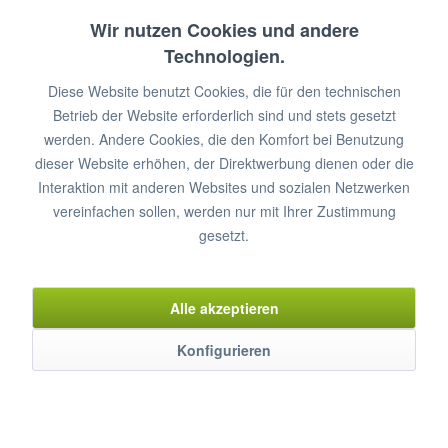
Hauptplatine Induktion
Wir nutzen Cookies und andere
Induktionsgenerator:
Technologien.
2x 3,5 kW od. 5k W + 2 kW
Diese Website benutzt Cookies, die für den technischen
Maße: 240x140 mm
Betrieb der Website erforderlich sind und stets gesetzt
€ 225,50 *
werden. Andere Cookies, die den Komfort bei Benutzung
dieser Website erhöhen, der Direktwerbung dienen oder die
In den
Warenkorb
Interaktion mit anderen Websites und sozialen Netzwerken
vereinfachen sollen, werden nur mit Ihrer Zustimmung
Artikel-Nr.: ZE-ET700B011
gesetzt.
Merken
Alle akzeptieren
Konfigurieren