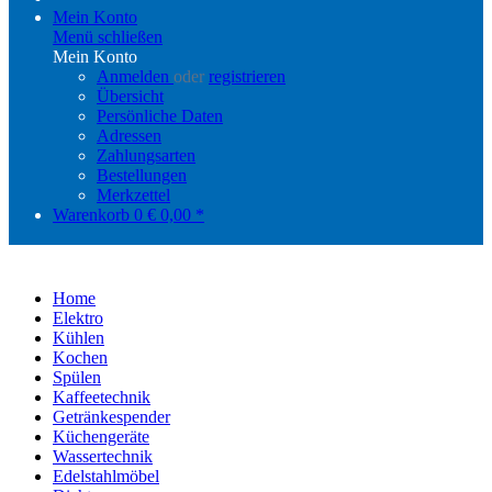
Mein Konto
Menü schließen
Mein Konto
Anmelden
oder
registrieren
Übersicht
Persönliche Daten
Adressen
Zahlungsarten
Bestellungen
Merkzettel
Warenkorb
0
€ 0,00 *
Home
Elektro
Kühlen
Kochen
Spülen
Kaffeetechnik
Getränkespender
Küchengeräte
Wassertechnik
Edelstahlmöbel