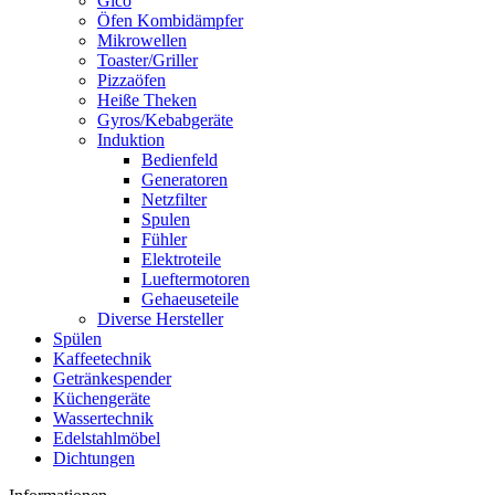
Gico
Öfen Kombidämpfer
Mikrowellen
Toaster/Griller
Pizzaöfen
Heiße Theken
Gyros/Kebabgeräte
Induktion
Bedienfeld
Generatoren
Netzfilter
Spulen
Fühler
Elektroteile
Lueftermotoren
Gehaeuseteile
Diverse Hersteller
Spülen
Kaffeetechnik
Getränkespender
Küchengeräte
Wassertechnik
Edelstahlmöbel
Dichtungen