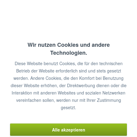
€ 14,10 *
zzgl. MwSt.
zzgl. Versandkosten
Wir nutzen Cookies und andere
Sofort lieferbar
Technologien.
In den
Warenkorb
Diese Website benutzt Cookies, die für den technischen
Betrieb der Website erforderlich sind und stets gesetzt
Merken
Bewerten
werden. Andere Cookies, die den Komfort bei Benutzung
dieser Website erhöhen, der Direktwerbung dienen oder die
Artikel-Nr.:
SHARP-QFSCA017
Interaktion mit anderen Websites und sozialen Netzwerken
vereinfachen sollen, werden nur mit Ihrer Zustimmung
gesetzt.
Beschreibung
Passend für Mikrowellenherd: SHARP: R-2277, R-2287, R-
Alle akzeptieren
22AM, R-23AM, R-23AT, R-25AM...
mehr